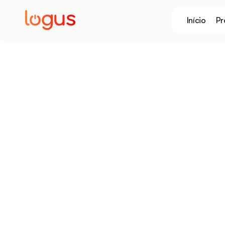
Início
Pr
EBOOK
Black Friday no
Supermercado: Um