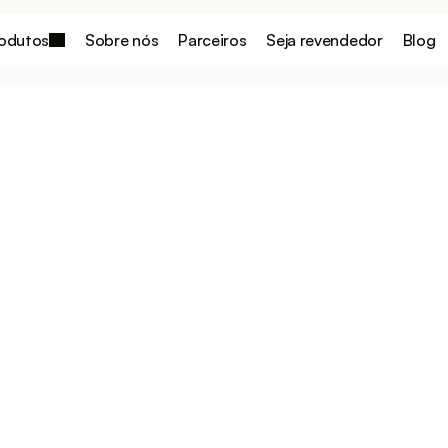
odutos
Sobre nós
Parceiros
Seja revendedor
Blog
 Guia para